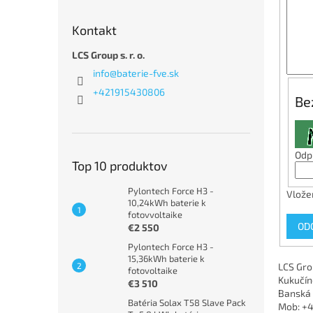
Kontakt
LCS Group s. r. o.
info
@
baterie-fve.sk
+421915430806
Be
Odpí
Top 10 produktov
Pylontech Force H3 -
Vlože
10,24kWh baterie k
fotovvoltaike
OD
€2 550
Pylontech Force H3 -
15,36kWh baterie k
LCS Grou
fotovoltaike
Kukučí
€3 510
Banská 
Batéria Solax T58 Slave Pack
Mob: +