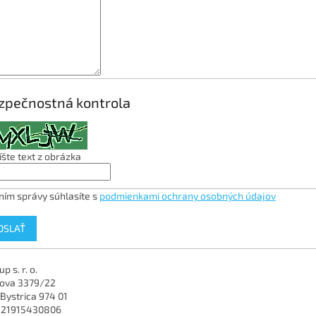
zpečnostná kontrola
šte text z obrázka
ním správy súhlasíte s
podmienkami ochrany osobných údajov
OSLAŤ
p s. r. o.
nova
3379/22
Bystrica
974 01
421915430806