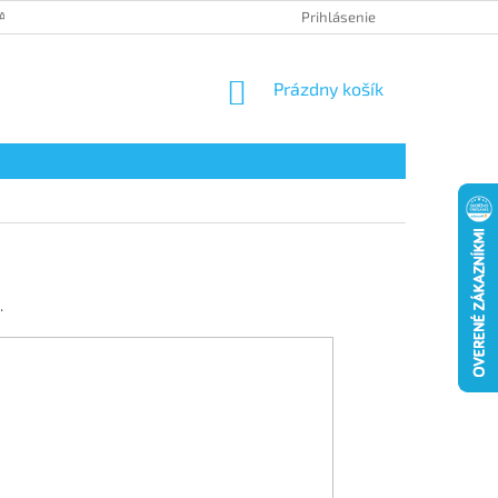
ANY OSOBNÝCH ÚDAJOV
Prihlásenie
NÁKUPNÝ
Prázdny košík
KOŠÍK
.