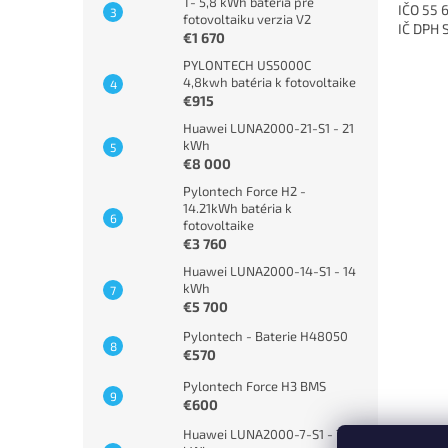
T- 5,8 kWh batéria pre
IČO 55 
fotovoltaiku verzia V2
IČ DPH
€1 670
PYLONTECH US5000C
4,8kwh batéria k fotovoltaike
€915
Huawei LUNA2000-21-S1 - 21
kWh
€8 000
Pylontech Force H2 -
14.21kWh batéria k
fotovoltaike
€3 760
Huawei LUNA2000-14-S1 - 14
kWh
€5 700
Pylontech - Baterie H48050
€570
Pylontech Force H3 BMS
€600
Huawei LUNA2000-7-S1 - 7