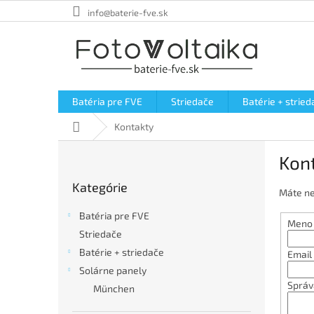
Prejsť
info@baterie-fve.sk
na
obsah
Batéria pre FVE
Striedače
Batérie + stried
Domov
Kontakty
B
Kon
o
Preskočiť
č
Kategórie
kategórie
n
Máte ne
ý
Batéria pre FVE
p
Meno 
Striedače
a
Batérie + striedače
n
Email
e
Solárne panely
l
Správ
München