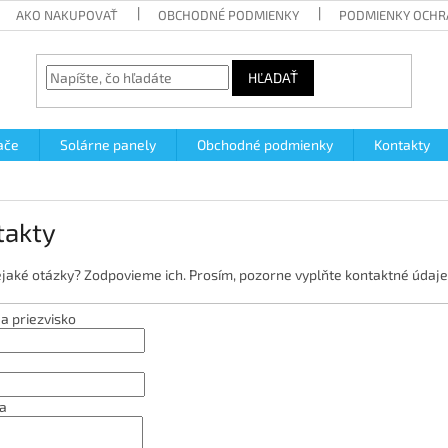
AKO NAKUPOVAŤ
OBCHODNÉ PODMIENKY
PODMIENKY OCHR
HĽADAŤ
ače
Solárne panely
Obchodné podmienky
Kontakty
takty
jaké otázky? Zodpovieme ich. Prosím, pozorne vyplňte kontaktné údaje
a priezvisko
a