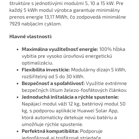
štruktúre s jednotlivými modulmi 5, 10 a 15 kW. Pre
každý 5 kWh modul výrobca garantuje minimálny
prenos energie 13,17 MWh, čo zodpovedá minimálne
7929 nabíjacím cyklom.
Hlavné vlastnosti:
Maximálna využiteľnosť energie:
100% hĺbka
vybitia pre vysoko úrovňovú energetickú
optimalizáciu.
Flexibilita investície:
Modulárny dizajn 5 kWh,
rozšiřitelný od 5 do 30 kWh.
Bezpečnosť a spoľahlivosť:
Využitie extrémne
bezpečných lítium železo-fosfátových článkov.
Jednoduchá inštalácia a rýchle spustenie:
Napájací modul váži 12 kg, batériový modul 50
kg, s podporou aplikácie Huawei Solar App,
ktorá automaticky detekuje novú batériu a
umožňuje rýchle spustenie.
Perfektná kompatibilita:
Podporuje
jednofázové aj trojfázové striedače.